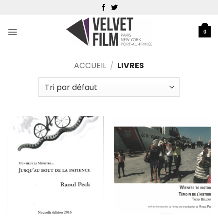
Passer
au
contenu
0
ACCUEIL
/
LIVRES