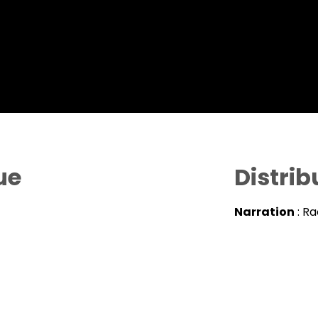
ue
Distrib
Narration
: Ra