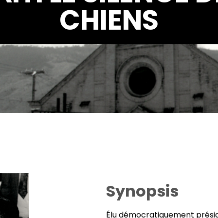
CHIENS
Synopsis
Élu démocratiquement prési