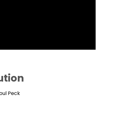
ution
oul Peck