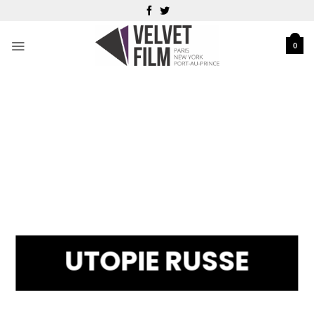
Passer
au
contenu
0
UTOPIE RUSSE